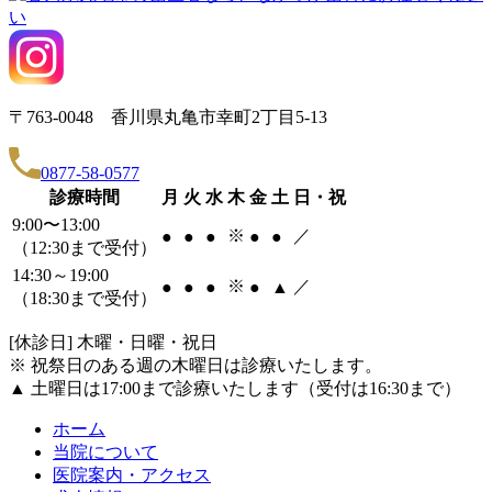
〒763-0048 香川県丸亀市幸町2丁目5-13
0877-58-0577
診療時間
月
火
水
木
金
土
日・祝
9:00〜13:00
※
／
●
●
●
●
●
（12:30まで受付）
14:30～19:00
※
／
●
●
●
●
▲
（18:30まで受付）
[休診日] 木曜・日曜・祝日
※ 祝祭日のある週の木曜日は診療いたします。
▲ 土曜日は17:00まで診療いたします（受付は16:30まで）
ホーム
当院について
医院案内・アクセス