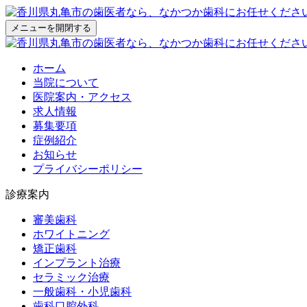
メニューを開閉する
ホーム
当院について
医院案内・アクセス
求人情報
募集要項
症例紹介
お知らせ
プライバシーポリシー
診療案内
審美歯科
ホワイトニング
矯正歯科
インプラント治療
セラミック治療
一般歯科・小児歯科
歯科口腔外科