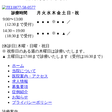
0877-58-0577
診療時間
月
火
水
木
金
土
日・祝
9:00〜13:00
※
／
●
●
●
●
●
（12:30まで受付）
14:30～19:00
※
／
●
●
●
●
▲
（18:30まで受付）
[休診日] 木曜・日曜・祝日
※ 祝祭日のある週の木曜日は診療いたします。
▲ 土曜日は17:00まで診療いたします（受付は16:30まで）
ホーム
当院について
医院案内・アクセス
求人情報
募集要項
症例紹介
お知らせ
プライバシーポリシー
診療案内