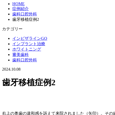
HOME
症例紹介
歯科口腔外科
歯牙移植症例2
カテゴリー
インビザラインGO
インプラント治療
ホワイトニング
審美歯科
歯科口腔外科
2024.10.08
歯牙移植症例2
右上の奥歯の違和感を訴えて来院されました（矢印）。その