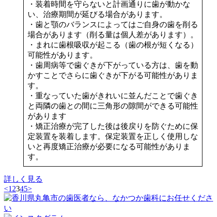
・装着時間を守らないと計画通りに歯が動かな
い、治療期間が延びる場合があります。
・歯と顎のバランスによってはご自身の歯を削る
場合があります（削る量は個人差があります）。
・まれに歯根吸収が起こる（歯の根が短くなる）
可能性があります。
・歯周病等で歯ぐきが下がっている方は、歯を動
かすことでさらに歯ぐきが下がる可能性がありま
す。
・重なっていた歯がきれいに並んだことで歯ぐき
と両隣の歯との間に三角形の隙間ができる可能性
があります
・矯正治療が完了した後は後戻りを防ぐために保
定装置を装着します。保定装置を正しく使用しな
いと再度矯正治療が必要になる可能性がありま
す。
詳しく見る
<
1
2
3
4
5
>