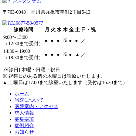
〒763-0048 香川県丸亀市幸町2丁目5-13
0877-58-0577
診療時間
月
火
水
木
金
土
日・祝
9:00〜13:00
※
／
●
●
●
●
●
（12:30まで受付）
14:30～19:00
※
／
●
●
●
●
▲
（18:30まで受付）
[休診日] 木曜・日曜・祝日
※ 祝祭日のある週の木曜日は診療いたします。
▲ 土曜日は17:00まで診療いたします（受付は16:30まで）
ホーム
当院について
医院案内・アクセス
求人情報
募集要項
症例紹介
お知らせ